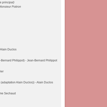
e principal)
Monsieur Potiron
- Alain Duclos
-Bernard Philippot) - Jean-Bernard Philippot
ier
(adaptation Alain Duclos)) - Alain Duclos
xime Sechaud