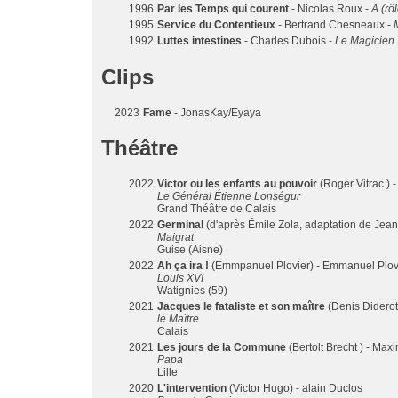
1996
Par les Temps qui courent
- Nicolas Roux -
A (rôl
1995
Service du Contentieux
- Bertrand Chesneaux -
1992
Luttes intestines
- Charles Dubois -
Le Magicien
Clips
2023
Fame
- JonasKay/Eyaya
Théâtre
2022
Victor ou les enfants au pouvoir
(Roger Vitrac ) 
Le Général Étienne Lonségur
Grand Théâtre de Calais
2022
Germinal
(d'après Émile Zola, adaptation de Jean
Maigrat
Guise (Aisne)
2022
Ah ça ira !
(Emmpanuel Plovier) - Emmanuel Plov
Louis XVI
Watignies (59)
2021
Jacques le fataliste et son maître
(Denis Diderot 
le Maître
Calais
2021
Les jours de la Commune
(Bertolt Brecht ) - Ma
Papa
Lille
2020
L'intervention
(Victor Hugo) - alain Duclos