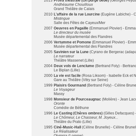
2013
Prova theatrale (On purge bébé)
(Georges Feydau
Andhéaume Chouilloux
Grand Théâtre de Calais
2010
L'affaire de la rue Lourcine
(Eugène Labiche) - C
Mistingue
Salle des Fêtes de Cayeux/Mer
2007
Oeuvres en Pagaille
(Emmanuel Plovier) - Emman
Le directeur du musée
Musée départemental des Flandres
2006
Vertumme et Pomone
(Emmanuel Plovier) - Emm
Musée départemental des Flandres
2005
Savinien sur la Lune
(Cyrano de Bergerac (adapat
Le narrateur
Théâtre Massenet (Lille)
2004
Deux vols de Lenclume
(Bertrand Foly) - Bertran
Le Biplan (Lille)
2000
La vie est facile
(Rosa Liksom) - Isabelle Eck et 
Gare au Théâtre (Vitry sur Seine)
1999
Plaisirs Gourmand
(Bertrand Foly) - Céline Brune
Le Voyageur
Massy
1998
Monsieur de Pourceaugnac
(Molière) - Jean Lac
Oronte
Comédie de Béthune
1996
Le Casting (Chères ombres)
(Gilles Defacques) 
Le Chômeur, Le Chasseur, M. Joyeux...
Théâtre du Prato (Lille)
1995
Ciné-Music-Hall
(Céline Brunelle) - Céline Brunel
Le Réalisateur
Olympia (Lomme)