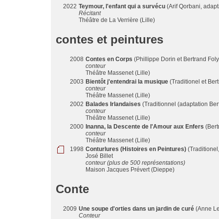
2022
Teymour, l'enfant qui a survécu
(Arif Qorbani, adapta
Récitant
Théâtre de La Verrière (Lille)
contes et peintures
2008
Contes en Corps
(Phillippe Dorin et Bertrand Foly
conteur
Théâtre Massenet (Lille)
2003
Bientôt j'entendrai la musique
(Traditionel et Bert
conteur
Théâtre Massenet (Lille)
2002
Balades Irlandaises
(Traditionnel (adaptation Bert
conteur
Théâtre Massenet (Lille)
2000
Inanna, la Descente de l'Amour aux Enfers
(Bert
conteur
Théâtre Massenet (Lille)
1998
Conturlures (Histoires en Peintures)
(Traditionel
José Billet
conteur (plus de 500 représentations)
Maison Jacques Prévert (Dieppe)
Conte
2009
Une soupe d'orties dans un jardin de curé
(Anne Let
Conteur