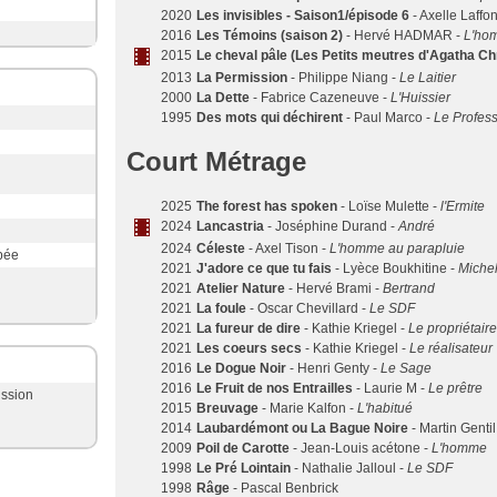
2020
Les invisibles - Saison1/épisode 6
- Axelle Laffon
2016
Les Témoins (saison 2)
- Hervé HADMAR -
L'hom
2015
Le cheval pâle (Les Petits meutres d'Agatha Chr
2013
La Permission
- Philippe Niang -
Le Laitier
2000
La Dette
- Fabrice Cazeneuve -
L'Huissier
1995
Des mots qui déchirent
- Paul Marco -
Le Profess
Court Métrage
2025
The forest has spoken
- Loïse Mulette -
l'Ermite
2024
Lancastria
- Joséphine Durand -
André
2024
Céleste
- Axel Tison -
L'homme au parapluie
pée
2021
J'adore ce que tu fais
- Lyèce Boukhitine -
Miche
2021
Atelier Nature
- Hervé Brami -
Bertrand
2021
La foule
- Oscar Chevillard -
Le SDF
2021
La fureur de dire
- Kathie Kriegel -
Le propriétaire
2021
Les coeurs secs
- Kathie Kriegel -
Le réalisateur
2016
Le Dogue Noir
- Henri Genty -
Le Sage
2016
Le Fruit de nos Entrailles
- Laurie M -
Le prêtre
ission
2015
Breuvage
- Marie Kalfon -
L'habitué
2014
Laubardémont ou La Bague Noire
- Martin Gentil
2009
Poil de Carotte
- Jean-Louis acétone -
L'homme
1998
Le Pré Lointain
- Nathalie Jalloul -
Le SDF
1998
Râge
- Pascal Benbrick