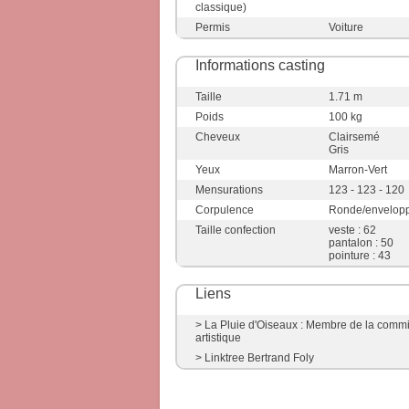
classique)
Permis
Voiture
Informations casting
Taille
1.71 m
Poids
100 kg
Cheveux
Clairsemé
Gris
Yeux
Marron-Vert
Mensurations
123 - 123 - 120
Corpulence
Ronde/envelop
Taille confection
veste : 62
pantalon : 50
pointure : 43
Liens
> La Pluie d'Oiseaux : Membre de la comm
artistique
> Linktree Bertrand Foly