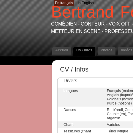
En français
In English
Bertrand
F
COMÉDIEN - CONTEUR - VOIX OFF -
METTEUR EN SCÈNE - PROFESSE
Accueil
CV / Infos
Photos
Vidéos
CV / Infos
Divers
Langues
Français (mater
Anglais (lu/parlé
Polonais (notion
Kurde (notions)
Danses
Rock'nroll, Con
Couple (en), Ta
argentin
Chant
Variétés
Tessitures (chant
Ténor lyrique