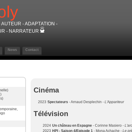
oly
 AUTEUR - ADAPTATION -
UR - NARRATEUR
News
Contact
Cinéma
nelle)
)
s)
2023
Spectateurs
- Arnaud Desplechin -
L'Appariteur
temporaine,
Télévision
ngo
2024
Un château en Espagne
- Corinne Masiero -
L'ar
2023
HPI - Saison 4/Episode 1
- Mona Achache -
Le pr