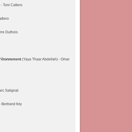
- Toni Cafiero
afiero
rre Duthois
l'étonnement
(Yaya Thaar Abdellah) - Omar
arc Salignat
- Bertrand foly