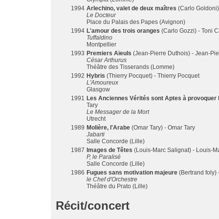
1994
Arlechino, valet de deux maîtres
(Carlo Goldoni) 
Le Docteur
Place du Palais des Papes (Avignon)
1994
L'amour des trois oranges
(Carlo Gozzi) - Toni C
Tuffaldino
Montpellier
1993
Premiers Aïeuls
(Jean-Pierre Duthois) - Jean-Pie
César Arthurus
Théâtre des Tisserands (Lomme)
1992
Hybris
(Thierry Pocquet) - Thierry Pocquet
L'Amoureux
Glasgow
1991
Les Anciennes Vérités sont Aptes à provoquer 
Tary
Le Messager de la Mort
Utrecht
1989
Molière, l'Arabe
(Omar Tary) - Omar Tary
Jabarti
Salle Concorde (Lille)
1987
Images de Têtes
(Louis-Marc Salignat) - Louis-M
P, le Paralisé
Salle Concorde (Lille)
1986
Fugues sans motivation majeure
(Bertrand foly) 
le Chef d'Orchestre
Théâtre du Prato (Lille)
Récit/concert