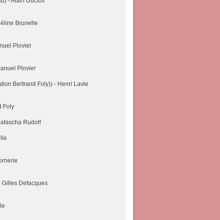
) - Alain Duclos
éline Brunelle
uel Plovier
anuel Plovier
ion Bertrand Foly)) - Henri Lavie
d Foly
Natascha Rudolf
lle
ornerie
- Gilles Defacques
le