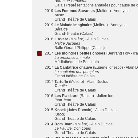
Baron de Gerpivrac
Calais (représentations annulées pour cause de 
2019
Les Femmes Savantes
(Molière) - Anonyme
Ariste
Grand Théâtre de Calais
2019
Le Malade Imaginaire
(Molière) - Anonyme
Béralde
Grand-Théâtre (Calais)
2018
L'Avare
(Molière) - Alain Duclos
Maître Jacques
Salle Gérard Philippe (Calais)
2017
Les moindres petites choses
(Bertrand Foly - d'
La présence animale
Médiathèque de Bouchain
2017
La Cantatrice chauve
(Eugène Ionesco) - Alain 
Le capitaine des pompiers
Grand théâtre de Calais
2017
Tartuffe
(Molière) - Alain Duclos
Tartuffe
Grand Théâtre de Calais
2016
Les Plaideurs
(Racine) - Julien Ion
Petit Jean
Grand Théâtre de Calais
2015
Knock
(Jules Romain) - Alain Duclos
Knock
Grand Théâtre de Calais
2014
Dom Juan
(Molière) - Alain Duclos
Le Pauvre, Don Louis
Grand Théâtre de Calais