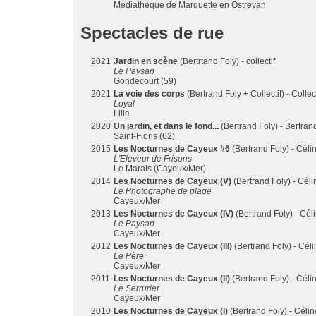
Médiathèque de Marquette en Ostrevan
Spectacles de rue
2021
Jardin en scène
(Bertrtand Foly) - collectif
Le Paysan
Gondecourt (59)
2021
La voie des corps
(Bertrand Foly + Collectif) - Collect
Loyal
Lille
2020
Un jardin, et dans le fond...
(Bertrand Foly) - Bertran
Saint-Floris (62)
2015
Les Nocturnes de Cayeux #6
(Bertrand Foly) - Céli
L'Eleveur de Frisons
Le Marais (Cayeux/Mer)
2014
Les Nocturnes de Cayeux (V)
(Bertrand Foly) - Céli
Le Photographe de plage
Cayeux/Mer
2013
Les Nocturnes de Cayeux (IV)
(Bertrand Foly) - Cél
Le Paysan
Cayeux/Mer
2012
Les Nocturnes de Cayeux (III)
(Bertrand Foly) - Cél
Le Père
Cayeux/Mer
2011
Les Nocturnes de Cayeux (II)
(Bertrand Foly) - Céli
Le Serrurier
Cayeux/Mer
2010
Les Nocturnes de Cayeux (I)
(Bertrand Foly) - Célin