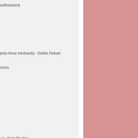
confinement)
après Anne Herbauts) - Emilie Debart
Duclos