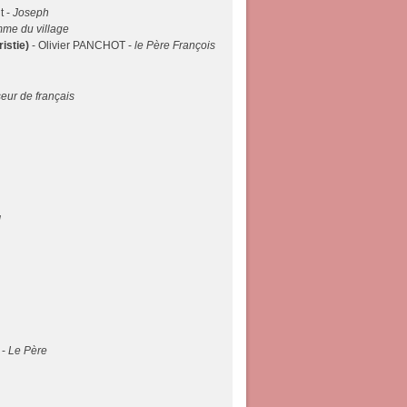
t -
Joseph
me du village
istie)
- Olivier PANCHOT -
le Père François
eur de français
l
 -
Le Père